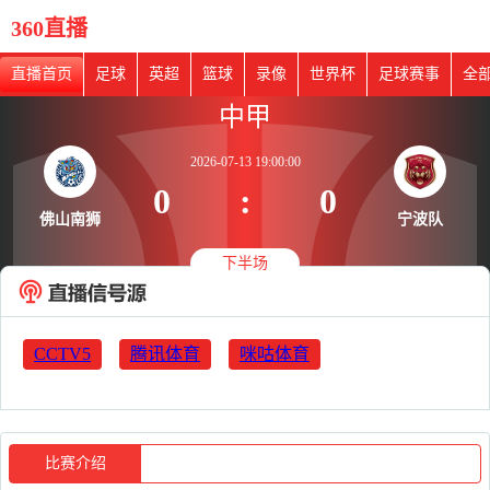
360直播
直播首页
足球
英超
篮球
录像
世界杯
足球赛事
全
中甲
2026-07-13 19:00:00
0
:
0
佛山南狮
宁波队
下半场
CCTV5
腾讯体育
咪咕体育
比赛介绍