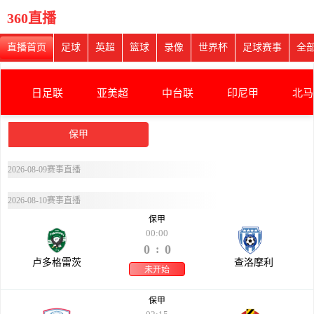
360直播
直播首页
足球
英超
篮球
录像
世界杯
足球赛事
全
日足联
亚美超
中台联
印尼甲
北马
保甲
2026-08-09赛事直播
2026-08-10赛事直播
保甲
00:00
0
0
:
卢多格雷茨
查洛摩利
未开始
保甲