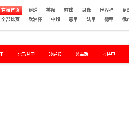
直播首页
足球
英超
篮球
录像
世界杯
足
全部比赛
欧洲杯
中超
意甲
法甲
德甲
俄
甲
北马其甲
澳威超
越南联
沙特甲