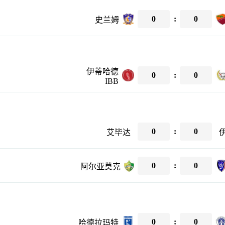
0
:
0
史兰姆
伊蒂哈德
0
:
0
IBB
0
:
0
艾毕达
0
:
0
阿尔亚莫克
0
:
0
哈德拉玛特