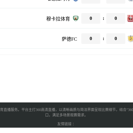
0
:
0
穆卡拉体育
0
:
0
萨德FC
育直播服务。平台主打360高清直播，以清晰画质与简洁界面呈现比赛细节，结合“3
口，满足多场景观赛需求。
友情链接 ：