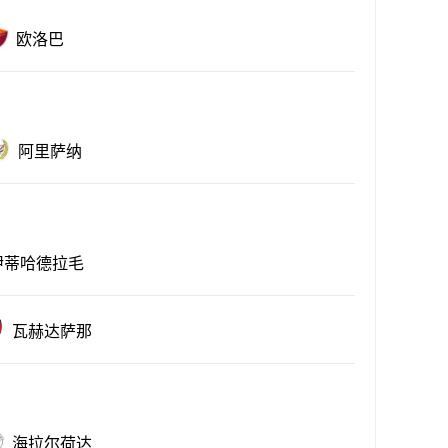
欧洛巴
阿里萨纳
伊蒂哈德拉毛
瓦赫达萨那
海拉尔荷达