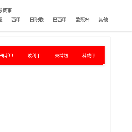
球赛事
超
西甲
日职联
巴西甲
欧冠杯
其他
哥斯甲
玻利甲
柬埔超
科威甲
也门甲