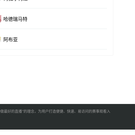
哈德瑞马特
阿布亚
60做最好的直播”的理念，为用户打造便捷、快速、易访问的赛事观看入