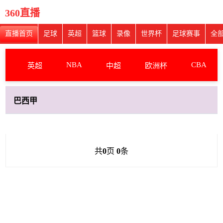
360直播
直播首页
足球
英超
篮球
录像
世界杯
足球赛事
全
NBA
CBA
英超
中超
欧洲杯
巴西甲
共
0
页
0
条