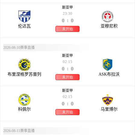
斯亚甲
23:30
0
0
:
伦达瓦
亚穆尼积
未开始
2026-08-10赛事直播
斯亚甲
02:15
0
0
:
布里涅格罗苏普列
ASK布拉沃
未开始
斯亚甲
02:15
0
0
:
科佩尔
马里博尔
未开始
2026-08-11赛事直播