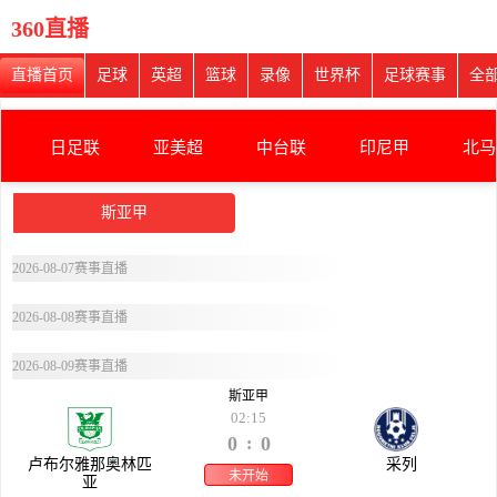
360直播
直播首页
足球
英超
篮球
录像
世界杯
足球赛事
全
日足联
亚美超
中台联
印尼甲
北马
斯亚甲
2026-08-07赛事直播
2026-08-08赛事直播
2026-08-09赛事直播
斯亚甲
02:15
0
0
:
卢布尔雅那奥林匹
采列
未开始
亚