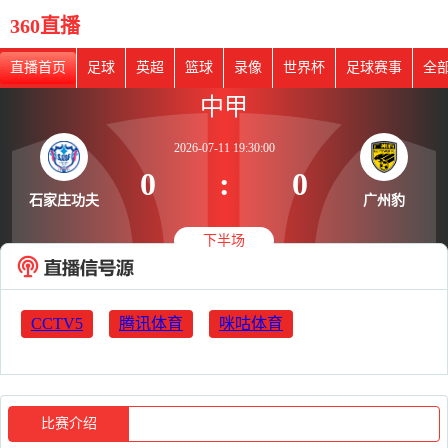
360直播
直播首页
足球
英超
篮球
录像
世界杯
足球赛事
全
中甲
2026-07-11 19:30:00
0
:
0
石家庄功夫
广州豹
下半场
CCTV5
腾讯体育
咪咕体育
比赛介绍