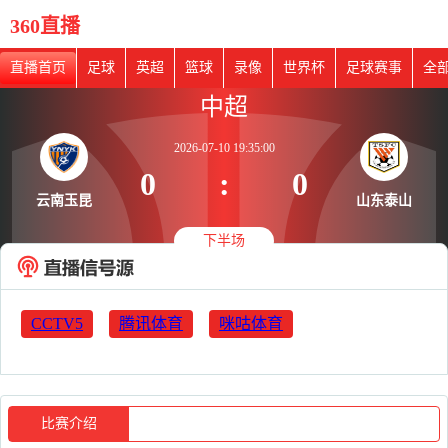
360直播
直播首页
足球
英超
篮球
录像
世界杯
足球赛事
全
中超
2026-07-10 19:35:00
0
:
0
云南玉昆
山东泰山
下半场
CCTV5
腾讯体育
咪咕体育
比赛介绍