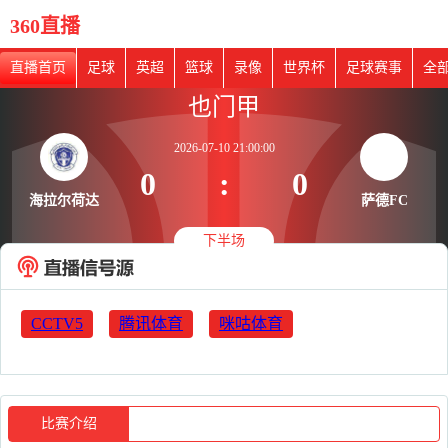
360直播
直播首页
足球
英超
篮球
录像
世界杯
足球赛事
全
也门甲
2026-07-10 21:00:00
0
:
0
海拉尔荷达
萨德FC
下半场
CCTV5
腾讯体育
咪咕体育
比赛介绍