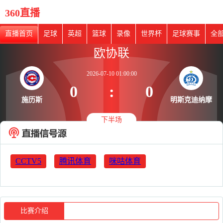
360直播
直播首页
足球
英超
篮球
录像
世界杯
足球赛事
全
欧协联
2026-07-10 01:00:00
0
:
0
施历斯
明斯克迪纳摩
下半场
CCTV5
腾讯体育
咪咕体育
比赛介绍