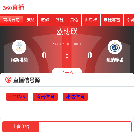
360直播
直播首页
足球
英超
篮球
录像
世界杯
足球赛事
全
欧协联
2026-07-10 03:00:00
0
:
0
阿斯塔纳
迪纳摩城
下半场
CCTV5
腾讯体育
咪咕体育
比赛介绍