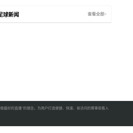
足球新闻
查看全部>
60做最好的直播”的理念，为用户打造便捷、快速、易访问的赛事观看入