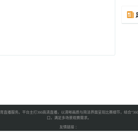
育直播服务。平台主打360高清直播，以清晰画质与简洁界面呈现比赛细节，结合“3
口，满足多场景观赛需求。
友情链接 ：
360直播,免费体育直播,360做最好的直播,360高清直播,360直播吧 版权所有