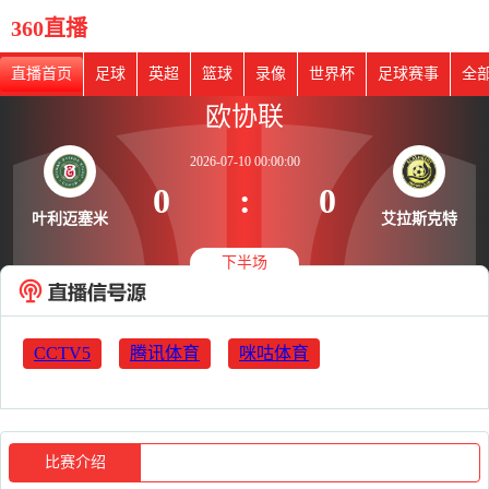
360直播
直播首页
足球
英超
篮球
录像
世界杯
足球赛事
全
欧协联
2026-07-10 00:00:00
0
:
0
叶利迈塞米
艾拉斯克特
下半场
CCTV5
腾讯体育
咪咕体育
比赛介绍