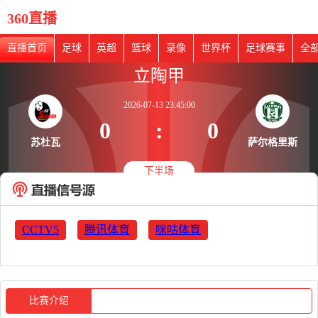
360直播
直播首页
足球
英超
篮球
录像
世界杯
足球赛事
全
立陶甲
2026-07-13 23:45:00
0
:
0
苏杜瓦
萨尔格里斯
下半场
CCTV5
腾讯体育
咪咕体育
比赛介绍