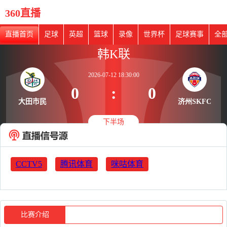
360直播
直播首页
足球
英超
篮球
录像
世界杯
足球赛事
全
韩K联
2026-07-12 18:30:00
0
:
0
大田市民
济州SKFC
下半场
CCTV5
腾讯体育
咪咕体育
比赛介绍