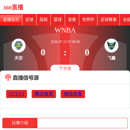
360直播
直播首页
足球
英超
篮球
录像
世界杯
足球赛事
全
WNBA
2026-07-13 07:00:00
0
:
0
天空
飞翼
下半场
CCTV5
腾讯体育
咪咕体育
比赛介绍