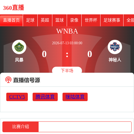
360直播
直播首页
足球
英超
篮球
录像
世界杯
足球赛事
全
WNBA
2026-07-13 03:00:00
0
:
0
风暴
神秘人
下半场
CCTV5
腾讯体育
咪咕体育
比赛介绍