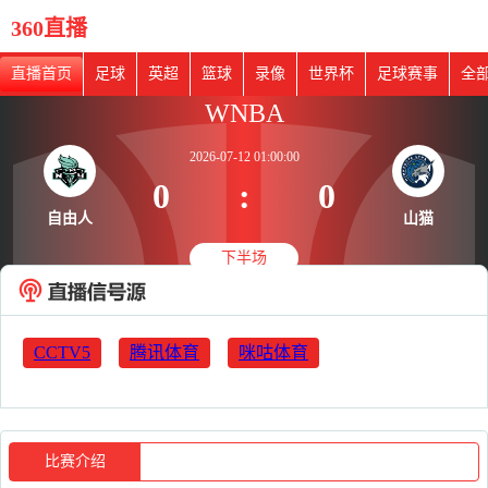
360直播
直播首页
足球
英超
篮球
录像
世界杯
足球赛事
全
WNBA
2026-07-12 01:00:00
0
:
0
自由人
山猫
下半场
CCTV5
腾讯体育
咪咕体育
比赛介绍