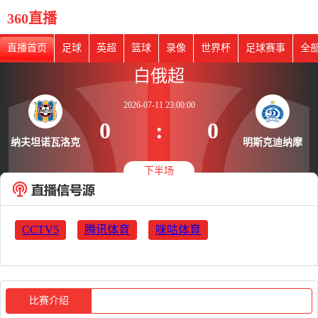
360直播
直播首页
足球
英超
篮球
录像
世界杯
足球赛事
全
白俄超
2026-07-11 23:00:00
0
:
0
纳夫坦诺瓦洛克
明斯克迪纳摩
下半场
CCTV5
腾讯体育
咪咕体育
比赛介绍